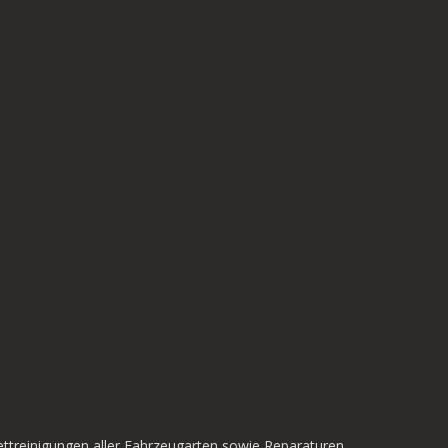
ttreinigungen aller Fahrzeugarten sowie Reparaturen