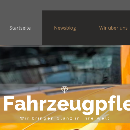
Startseite
Newsblog
Wir über uns
F
a
h
r
z
e
u
g
p
f
l
Wir bringen Glanz in Ihre Welt